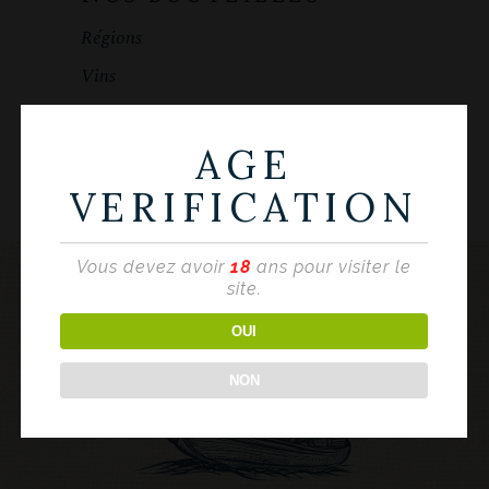
Régions
Vins
AGE
VERIFICATION
Vous devez avoir
18
ans pour visiter le
site.
OUI
NON