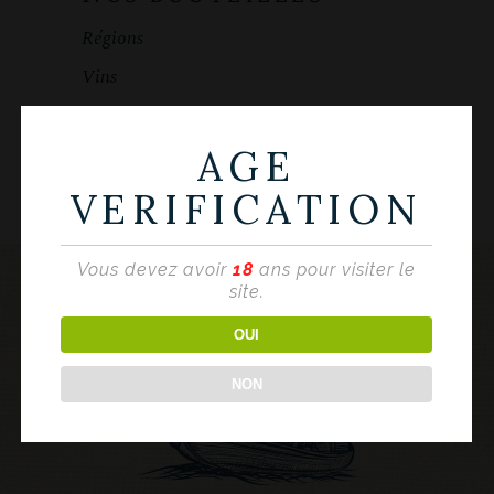
Régions
Vins
AGE
VERIFICATION
Vous devez avoir
18
ans pour visiter le
site.
OUI
NON